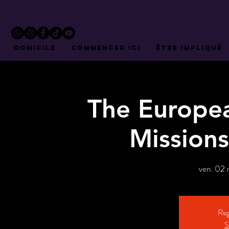
DOMICILE
COMMENCER ICI
ÊTRE IMPLIQUÉ
The Europea
Mission
ven. 02 
Reg
S